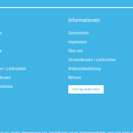
Informationen
n
Datenschutz
Impressum
e
Über uns
Versandkosten / Lieferzeiten
n / Lieferzeiten
Widerrufsbelehrung
Messen
Retoure
scheine
Vertrag widerrufen
ise inkl. gesetzl. Mehrwertsteuer zzgl.
Versandkosten
und ggf. Nachnahmegebühren, wenn nicht anders b