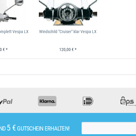
omplett Vespa LX
Windschild "Cruiser" klar Vespa LX
0 € *
120,00 € *
5 €
UND
GUTSCHEIN ERHALTEN!