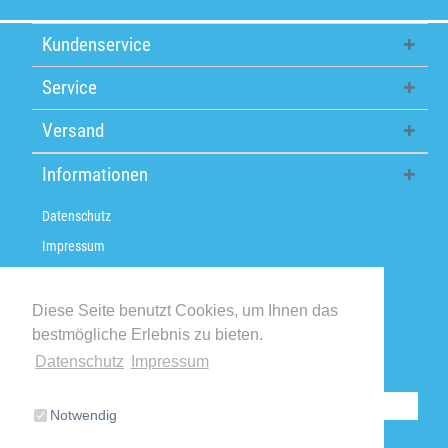
Kundenservice
Service
Versand
Informationen
Datenschutz
Impressum
Über uns
Versandkosten / Lieferzeiten
Diese Seite benutzt Cookies, um Ihnen das
bestmögliche Erlebnis zu bieten.
Widerrufsbelehrung
Datenschutz
Impressum
Retoure
Vertrag widerrufen
Notwendig