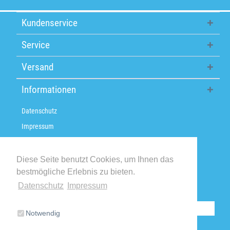
Kundenservice
Service
Versand
Informationen
Datenschutz
Impressum
Über uns
Versandkosten / Lieferzeiten
Diese Seite benutzt Cookies, um Ihnen das
bestmögliche Erlebnis zu bieten.
Widerrufsbelehrung
Datenschutz
Impressum
Retoure
Vertrag widerrufen
Notwendig