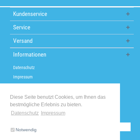
Kundenservice
Service
Versand
Informationen
Datenschutz
Impressum
Über uns
Versandkosten / Lieferzeiten
Diese Seite benutzt Cookies, um Ihnen das
bestmögliche Erlebnis zu bieten.
Widerrufsbelehrung
Datenschutz
Impressum
Retoure
Vertrag widerrufen
Notwendig