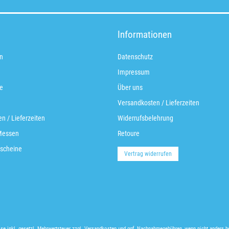
Informationen
n
Datenschutz
Impressum
e
Über uns
Versandkosten / Lieferzeiten
n / Lieferzeiten
Widerrufsbelehrung
Messen
Retoure
scheine
Vertrag widerrufen
ise inkl. gesetzl. Mehrwertsteuer zzgl.
Versandkosten
und ggf. Nachnahmegebühren, wenn nicht anders b