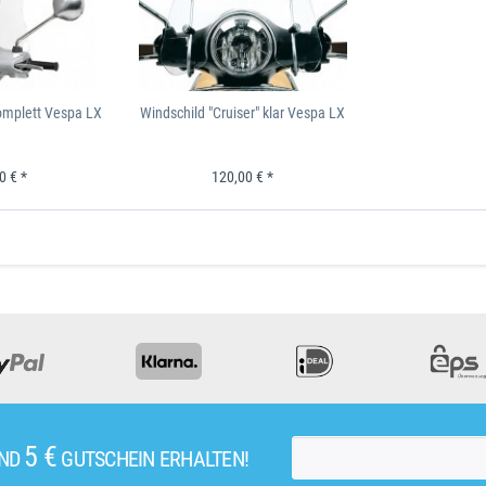
omplett Vespa LX
Windschild "Cruiser" klar Vespa LX
0 € *
120,00 € *
5 €
UND
GUTSCHEIN ERHALTEN!