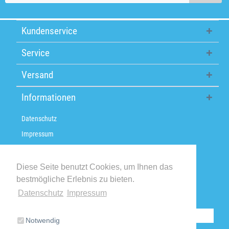
Kundenservice
Service
Versand
Informationen
Datenschutz
Impressum
Über uns
Versandkosten / Lieferzeiten
Diese Seite benutzt Cookies, um Ihnen das
bestmögliche Erlebnis zu bieten.
Widerrufsbelehrung
Datenschutz
Impressum
Retoure
Vertrag widerrufen
Notwendig