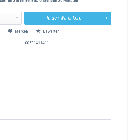
stellen Sie innerhalb: 6 Stunden 20 Minuten
In den
Warenkorb
n
Merken
Bewerten
00F01811411