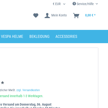
Service/Hilfe
Mein Konto
0,00 € *
VESPA HELME
BEKLEIDUNG
ACCESSORIES
 *
tzlicher MwSt.
zzgl. Versandkosten
ersand innerhalb 1-3 Werktagen.
io Versand am Donnerstag, 06. August