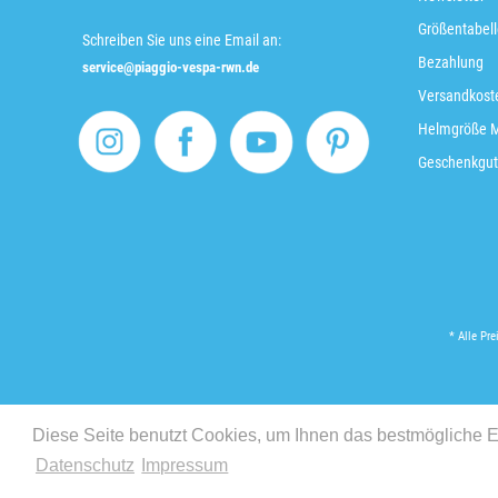
Größentabell
Schreiben Sie uns eine Email an:
Bezahlung
service@piaggio-vespa-rwn.de
Versandkoste
Helmgröße 
Geschenkgut
* Alle Pre
Diese Seite benutzt Cookies, um Ihnen das bestmögliche Er
Datenschutz
Impressum