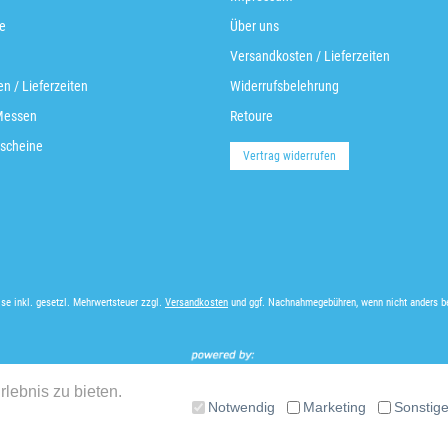
e
Über uns
Versandkosten / Lieferzeiten
n / Lieferzeiten
Widerrufsbelehrung
Messen
Retoure
scheine
Vertrag widerrufen
ise inkl. gesetzl. Mehrwertsteuer zzgl.
Versandkosten
und ggf. Nachnahmegebühren, wenn nicht anders b
lebnis zu bieten.
Notwendig
Marketing
Sonstig