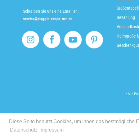
Größentabell
Schreiben Sie uns eine Email an:
Bezahlung
service@piaggio-vespa-rwn.de
Versandkoste
Helmgröße 
Geschenkgut
* Alle Pre
Diese Seite benutzt Cookies, um Ihnen das bestmögliche Er
Datenschutz
Impressum