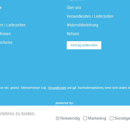
e
Über uns
Versandkosten / Lieferzeiten
n / Lieferzeiten
Widerrufsbelehrung
Messen
Retoure
scheine
Vertrag widerrufen
ise inkl. gesetzl. Mehrwertsteuer zzgl.
Versandkosten
und ggf. Nachnahmegebühren, wenn nicht anders b
lebnis zu bieten.
Notwendig
Marketing
Sonstig