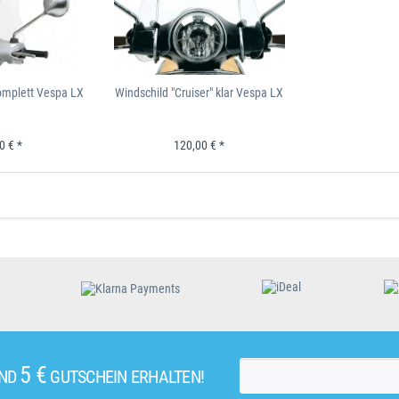
omplett Vespa LX
Windschild "Cruiser" klar Vespa LX
0 € *
120,00 € *
5 €
UND
GUTSCHEIN ERHALTEN!