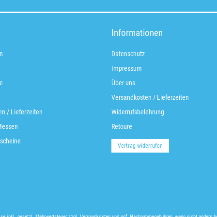
Informationen
n
Datenschutz
Impressum
e
Über uns
Versandkosten / Lieferzeiten
n / Lieferzeiten
Widerrufsbelehrung
Messen
Retoure
scheine
Vertrag widerrufen
ise inkl. gesetzl. Mehrwertsteuer zzgl.
Versandkosten
und ggf. Nachnahmegebühren, wenn nicht anders b