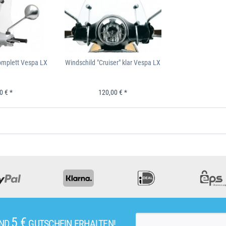
omplett Vespa LX
Windschild "Cruiser" klar Vespa LX
0 € *
120,00 € *
5 €
UND
GUTSCHEIN ERHALTEN!