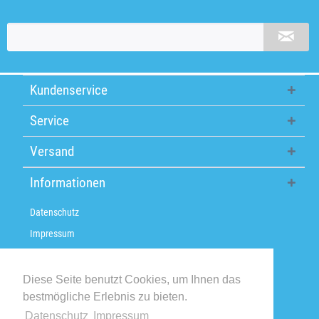
Kundenservice
Service
Versand
Informationen
Datenschutz
Impressum
Über uns
Versandkosten / Lieferzeiten
Diese Seite benutzt Cookies, um Ihnen das
bestmögliche Erlebnis zu bieten.
Widerrufsbelehrung
Datenschutz
Impressum