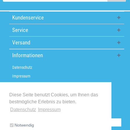
Kundenservice
Service
Versand
Informationen
Datenschutz
Impressum
Über uns
Versandkosten / Lieferzeiten
Diese Seite benutzt Cookies, um Ihnen das
bestmögliche Erlebnis zu bieten.
Widerrufsbelehrung
Datenschutz
Impressum
Retoure
Vertrag widerrufen
Notwendig