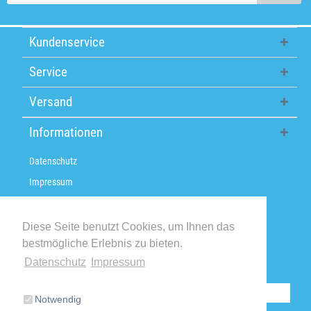
Kundenservice
Service
Versand
Informationen
Datenschutz
Impressum
Über uns
Versandkosten / Lieferzeiten
Diese Seite benutzt Cookies, um Ihnen das
bestmögliche Erlebnis zu bieten.
Widerrufsbelehrung
Datenschutz
Impressum
Retoure
Vertrag widerrufen
Notwendig