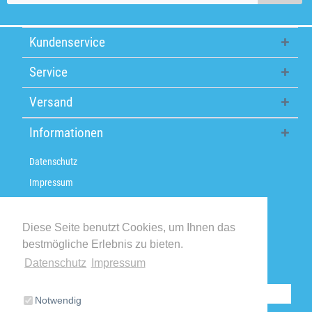
Kundenservice
Service
Versand
Informationen
Datenschutz
Impressum
Über uns
Versandkosten / Lieferzeiten
Diese Seite benutzt Cookies, um Ihnen das
bestmögliche Erlebnis zu bieten.
Widerrufsbelehrung
Datenschutz
Impressum
Retoure
Vertrag widerrufen
Notwendig