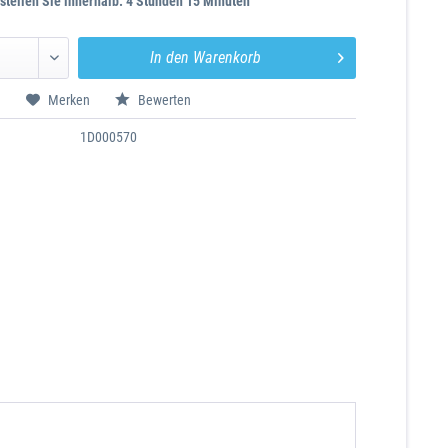
stellen Sie innerhalb: 4 Stunden 15 Minuten
In den
Warenkorb
n
Merken
Bewerten
1D000570