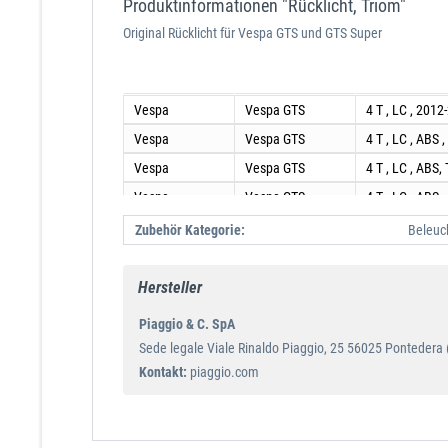
Produktinformationen "Rücklicht, Triom"
Original Rücklicht für Vespa GTS und GTS Super
Hersteller
Modell
Typ
Vespa
Vespa GTS
4 T , LC , 2012
Vespa
Vespa GTS
4 T , LC , ABS 
Vespa
Vespa GTS
4 T , LC , ABS,
Vespa
Vespa GTS
4 T , LC , ABS 
Vespa
Vespa GTS
4 T , LC , ABS,
Zubehör Kategorie:
Beleuc
Vespa GTS i.e.
Vespa
4 T , LC , Euro
Super
Hersteller
Vespa GTS i.e.
Vespa
4 T , LC , Euro
Super
Piaggio & C. SpA
Vespa GTS i.e.
Sede legale Viale Rinaldo Piaggio, 25 56025 Pontedera (P
Vespa
4 T , LC , Euro
Super
Kontakt:
piaggio.com
Vespa GTS i.e.
Vespa
4 T , LC , Euro
Super
Vespa GTS i.e.
Vespa
4 T , LC , Euro