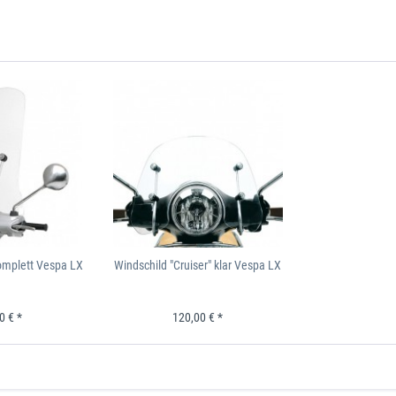
 3 , ABS , 2015, 742/B
125
ZAPM 45301
, 2014
300
ZAPM 45200
 Touring, 2012-2014
300
ZAPM 45200
, 2015 , 742/B
300
ZAPM 45202
, 2014
300
ZAPM 45202
omplett Vespa LX
Windschild "Cruiser" klar Vespa LX
0 € *
120,00 € *