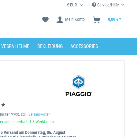
Service/Hilfe
Mein Konto
0,00 € *
VESPA HELME
BEKLEIDUNG
ACCESSORIES
 *
tzlicher MwSt.
zzgl. Versandkosten
ersand innerhalb 1-3 Werktagen.
io Versand am Donnerstag, 06. August