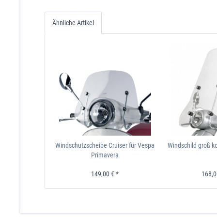
Super
Vespa GTS i.e.
Vespa
4 T , LC , Euro
Ähnliche Artikel
Super
Vespa GTS i.e.
Vespa
4 T , LC , ABS 
Super
Vespa GTS i.e.
Vespa
4 T , LC , ABS,
Super
Vespa GTS i.e.
Vespa
4 T , LC , ABS 
Super
Vespa GTS i.e.
Vespa
4 T , LC , ABS 
Super
Windschutzscheibe Cruiser für Vespa
Windschild groß k
Primavera
149,00 € *
168,0