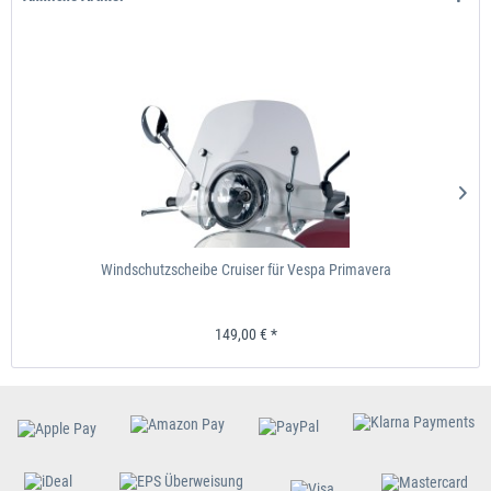
4 T 4 V , LC ,
Euro 3 , 2012 ,
ZAPM
Piaggio
X 10
350
Executive ,
76201
ABS / ASR
4 T 4 V , LC ,
ZAPM
Piaggio
X 10
500
Euro 3 , 2013
76300
4 T 4 V , LC ,
Euro 3 , 2012 ,
ZAPM
Piaggio
X 10
500
Executive ,
76300
ABS / ASR
Windschutzscheibe Cruiser für Vespa Primavera
149,00 € *