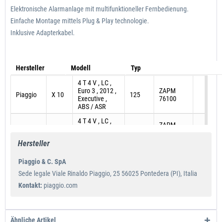
Elektronische Alarmanlage mit multifunktioneller Fernbedienung.
Einfache Montage mittels Plug & Play technologie.
Inklusive Adapterkabel.
Hersteller
Modell
Typ
4 T 4 V , LC ,
Euro 3 , 2012 ,
ZAPM
Piaggio
X 10
125
Executive ,
76100
ABS / ASR
4 T 4 V , LC ,
ZAPM
Piaggio
X 10
Euro 3 , 2012 ,
125
76101
Elegance
Hersteller
4 T 4 V , LC ,
Euro 3 , 2012 ,
ZAPM
Piaggio & C. SpA
Piaggio
X 10
125
Executive ,
76101
Sede legale Viale Rinaldo Piaggio, 25 56025 Pontedera (PI), Italia
ABS / ASR
Kontakt:
piaggio.com
4 T 4 V , LC ,
Euro 3 , 2012 ,
ZAPM
Piaggio
X 10
350
Executive ,
76200
ABS / ASR
Ähnliche Artikel